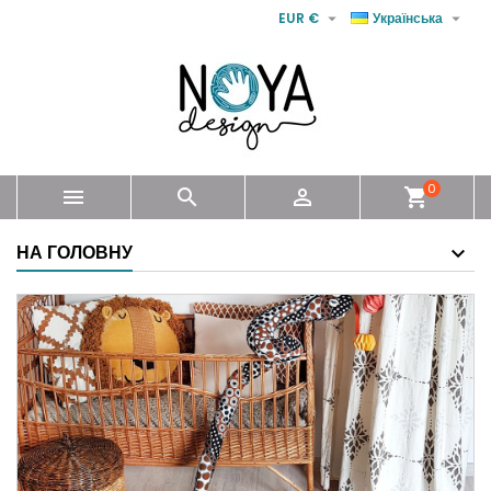


EUR €
Українська
0



shopping_cart
НА ГОЛОВНУ