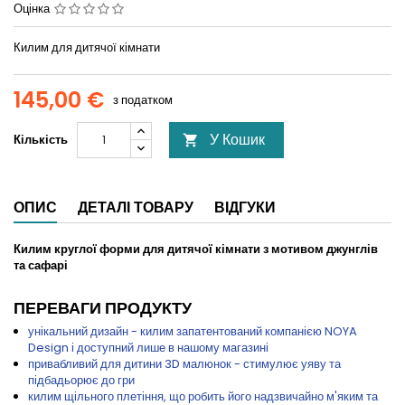
Оцінка
Килим для дитячої кімнати
145,00 €
з податком
У Кошик
Кількість

ОПИС
ДЕТАЛІ ТОВАРУ
ВІДГУКИ
Килим круглої форми для дитячої кімнати з мотивом джунглів
та сафарі
ПЕРЕВАГИ ПРОДУКТУ
унікальний дизайн - килим запатентований компанією NOYA
Design і доступний лише в нашому магазині
привабливий для дитини 3D малюнок - стимулює уяву та
підбадьорює до гри
килим щільного плетіння, що робить його надзвичайно м'яким та