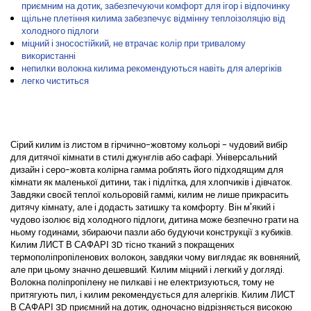
приємним на дотик, забезпечуючи комфорт для ігор і відпочинку
щільне плетіння килима забезпечує відмінну теплоізоляцію від
холодного підлоги
міцний і зносостійкий, не втрачає колір при тривалому
використанні
непилки волокна килима рекомендуються навіть для алергіків
легко чиститься
Сірий килим із листом в гірчично-жовтому кольорі - чудовий вибір
для дитячої кімнати в стилі джунглів або сафарі. Універсальний
дизайн і серо-жовта колірна гамма роблять його підходящим для
кімнати як маленької дитини, так і підлітка, для хлопчиків і дівчаток.
Завдяки своєй теплої кольоровій гаммі, килим не лише прикрасить
дитячу кімнату, але і додасть затишку та комфорту. Він м'який і
чудово ізолює від холодного підлоги, дитина може безпечно грати на
ньому годинами, збираючи пазли або будуючи конструкції з кубиків.
Килим ЛИСТ В САФАРІ 3D тісно тканий з покращених
термополіпропіленових волокон, завдяки чому виглядає як вовняний,
але при цьому значно дешевший. Килим міцний і легкий у догляді.
Волокна поліпропілену не пилкаві і не електризуються, тому не
притягують пил, і килим рекомендується для алергіків. Килим ЛИСТ
В САФАРІ 3D приємний на дотик, одночасно відрізняється високою