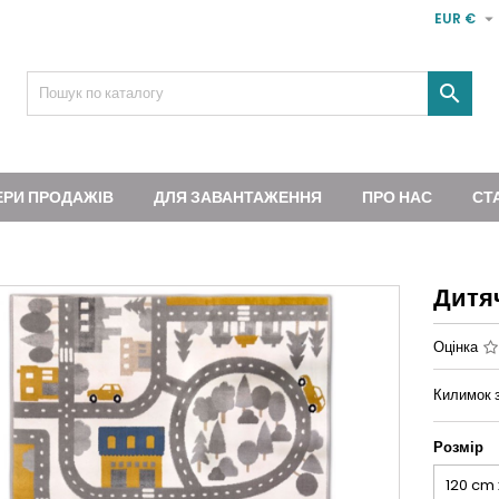

EUR €

ЕРИ ПРОДАЖІВ
ДЛЯ ЗАВАНТАЖЕННЯ
ПРО НАС
СТ
Дитя
Оцінка
Килимок 
Розмір