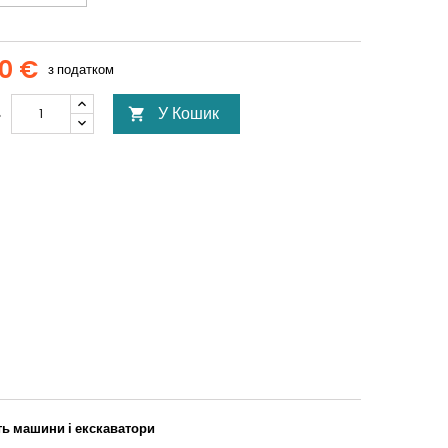
00 €
з податком
У Кошик
ь

ть машини і екскаватори