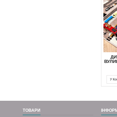
ДИ
ВУЛИЦ
У Ко
ТОВАРИ
ІНФОР