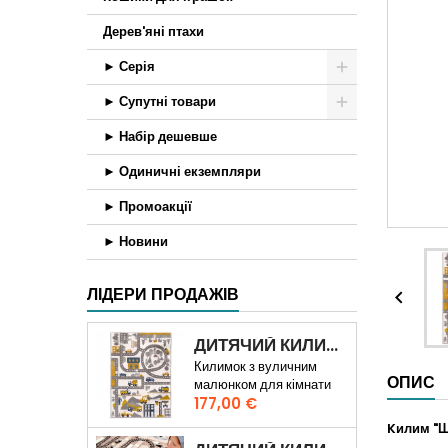
Дерев'яні птахи
► Серія
► Супутні товари
► Набір дешевше
► Одиничні екземпляри
► Промоакції
► Новини
ЛІДЕРИ ПРОДАЖІВ

ДИТЯЧИЙ КИЛИМ ШЛЯХ ПО МІСТІ 3D
Килимок з вуличним
ОПИС
малюнком для кімнати
Ціна
хлопчика
177,00 €
Kилим "Ш