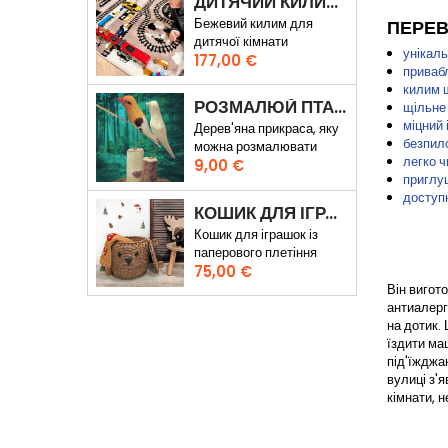
ДИТЯЧИЙ КИЛИМ ВУЛИЦІ ТА ЗАЛІЗНИЧНІ КОЛІЇ
Бежевий килим для
ПЕРЕВ
дитячої кімнати
унікал
Ціна
177,00 €
приваб
килим щ
РОЗМАЛЮЙ ПТАХУ
щільне 
міцний 
Дерев'яна прикраса, яку
безпило
можна розмалювати
легко 
Ціна
власноруч
9,00 €
приглуш
доступ
КОШИК ДЛЯ ІГРАШОК ВЕДМЕДИК КАРЛ
Кошик для іграшок із
паперового плетіння
Ціна
75,00 €
Він вигот
антиалерг
на дотик.
їздити ма
під'їжджа
вулиці з'
кімнати, 