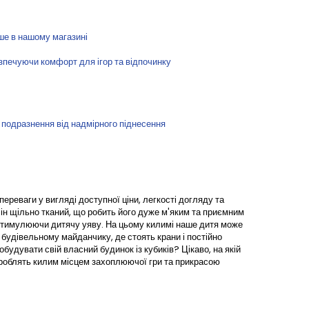
ше в нашому магазині
езпечуючи комфорт для ігор та відпочинку
 подразнення від надмірного піднесення
ереваги у вигляді доступної ціни, легкості догляду та
ін щільно тканий, що робить його дуже м'яким та приємним
и, стимулюючи дитячу уяву. На цьому килимі наше дитя може
 будівельному майданчику, де стоять крани і постійно
будувати свій власний будинок із кубиків? Цікаво, на якій
м роблять килим місцем захоплюючої гри та прикрасою