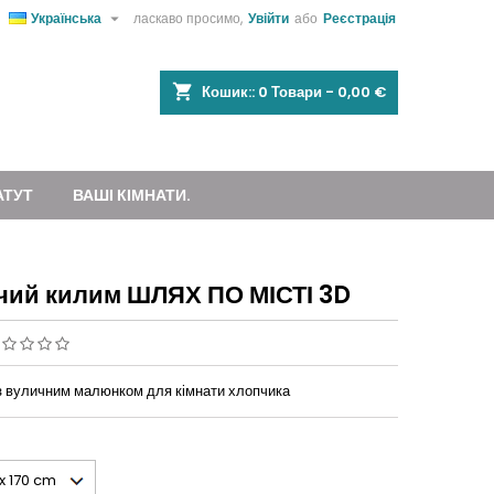

Українська
ласкаво просимо,
Увійти
або
Реєстрація
shopping_cart
Кошик::
0
Товари - 0,00 €
АТУТ
ВАШІ КІМНАТИ.
чий килим ШЛЯХ ПО МІСТІ 3D
з вуличним малюнком для кімнати хлопчика