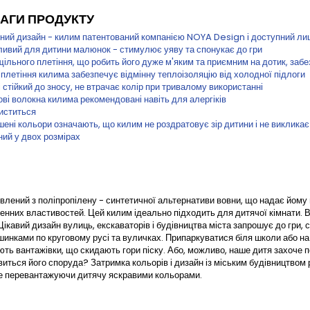
АГИ ПРОДУКТУ
ьний дизайн - килим патентований компанією NOYA Design і доступний ли
ливий для дитини малюнок - стимулює уяву та спонукає до гри
ільного плетіння, що робить його дуже м'яким та приємним на дотик, заб
плетіння килима забезпечує відмінну теплоізоляцію від холодної підлоги
і стійкий до зносу, не втрачає колір при тривалому використанні
ві волокна килима рекомендовані навіть для алергіків
чиститься
ені кольори означають, що килим не роздратовує зір дитини і не викликає
ний у двох розмірах
овлений з поліпропілену - синтетичної альтернативи вовни, що надає йому п
енних властивостей. Цей килим ідеально підходить для дитячої кімнати. В
 Цікавий дизайн вулиць, екскаваторів і будівництва міста запрошує до гр
шинками по круговому русі та вуличках. Припаркуватися біля школи або на
ють вантажівки, що скидають гори піску. Або, можливо, наше дитя захоче по
явиться його споруда? Затримка кольорів і дизайн із міським будівництво
не перевантажуючи дитячу яскравими кольорами.