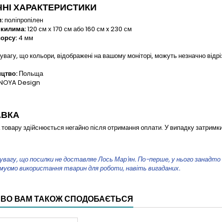
ЧНІ ХАРАКТЕРИСТИКИ
:
поліпропілен
килима:
120 см х 170 см або 160 см x 230 см
орсу:
4 мм
увагу, що кольори, відображені на вашому моніторі, можуть незначно відрі
цтво:
Польща
NOYA Design
АВКА
 товару здійснюється негайно після отримання оплати. У випадку затримки
увагу, що посилки не доставляе Лось Мар'ян. По-перше, у нього занадто ба
муємо використання тварин для роботи, навіть вигаданих.
ВО ВАМ ТАКОЖ СПОДОБАЄТЬСЯ