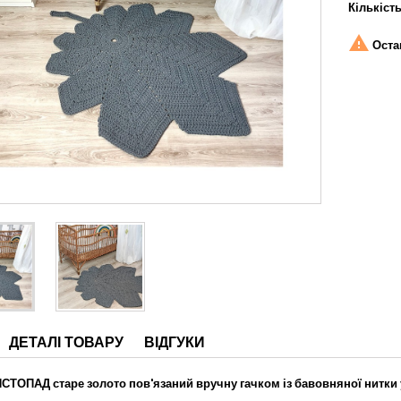
Кількіст

Остан
ДЕТАЛІ ТОВАРУ
ВІДГУКИ
СТОПАД старе золото пов'язаний вручну гачком із бавовняної нитки 