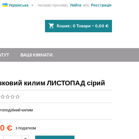

Українська
ласкаво просимо,
Увійти
або
Реєстрація
shopping_cart
Кошик::
0
Товари - 0,00 €
АТУТ
ВАШІ КІМНАТИ.
зковий килим ЛИСТОПАД сірий
стоподібний килим
00 €
з податком