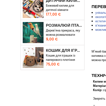
ДИТЯЧИЙ КИЛИМ ВУЛИЦІ ТА ЗАЛІЗНИЧНІ КОЛІЇ
Бежевий килим для
ПЕРЕВ
дитячої кімнати
унікал
Ціна
177,00 €
екологі
естети
РОЗМАЛЮЙ ПТАХУ
в'язани
можливі
Дерев'яна прикраса, яку
можна розмалювати
Ціна
власноруч
9,00 €
КОШИК ДЛЯ ІГРАШОК ВЕДМЕДИК КАРЛ
М'який ба
Кошик для іграшок із
килимка з
паперового плетіння
можна пра
Ціна
75,00 €
ТЕХНІ
Килим ма
Матеріал
Колір:
сі
Зверніть 