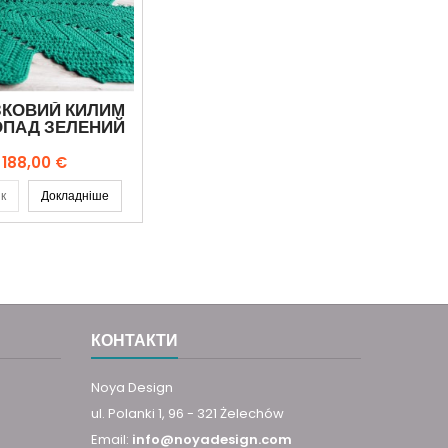
КОВИЙ КИЛИМ
ОПАД ЗЕЛЕНИЙ
Ціна
188,00 €
к
Докладніше
КОНТАКТИ
Noya Design
ul. Polanki 1, 96 - 321 Żelechów
Email:
info@noyadesign.com