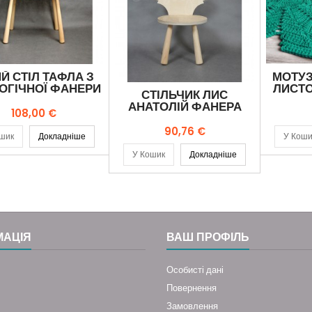
Й СТІЛ ТАФЛА З
МОТУЗ
ОГІЧНОЇ ФАНЕРИ
ЛИСТ
СТІЛЬЧИК ЛИС
АНАТОЛІЙ ФАНЕРА
Ціна
108,00 €
Ціна
90,76 €
шик
Докладніше
У Коши
У Кошик
Докладніше
МАЦІЯ
ВАШ ПРОФІЛЬ
Особисті дані
Повернення
Замовлення