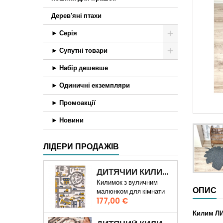
Дерев'яні птахи
► Серія
► Супутні товари
► Набір дешевше
► Одиничні екземпляри
► Промоакції
► Новини
ЛІДЕРИ ПРОДАЖІВ
ДИТЯЧИЙ КИЛИМ ШЛЯХ ПО МІСТІ 3D
Килимок з вуличним
ОПИС
малюнком для кімнати
Ціна
хлопчика
177,00 €
Килим ЛИ