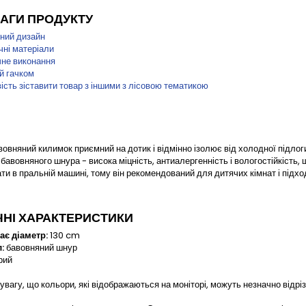
АГИ ПРОДУКТУ
ьний дизайн
чні матеріали
чне виконання
й гачком
сть зіставити товар з іншими з лісовою тематикою
вовняний килимок приємний на дотик і відмінно ізолює від холодної підлог
 бавовняного шнура - висока міцність, антиалергенність і вологостійкість,
ти в пральній машині, тому він рекомендований для дитячих кімнат і підход
ЧНІ ХАРАКТЕРИСТИКИ
є діаметр:
130 cm
:
бавовняний шнур
рий
увагу, що кольори, які відображаються на моніторі, можуть незначно відріз