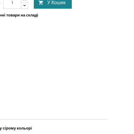
У Кошик
ь

ні товари на складі
у сірому кольорі