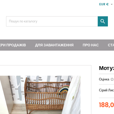

EUR €

ЕРИ ПРОДАЖІВ
ДЛЯ ЗАВАНТАЖЕННЯ
ПРО НАС
СТ
Моту
Оцінка
Сірий Ли
188,