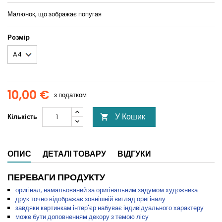
Малюнок, що зображає попугая
Розмір
10,00 €
з податком
У Кошик
Кількість

ОПИС
ДЕТАЛІ ТОВАРУ
ВІДГУКИ
ПЕРЕВАГИ ПРОДУКТУ
оригінал, намальований за оригінальним задумом художника
друк точно відображає зовнішній вигляд оригіналу
завдяки картинкам інтер'єр набуває індивідуального характеру
може бути доповненням декору з темою лісу