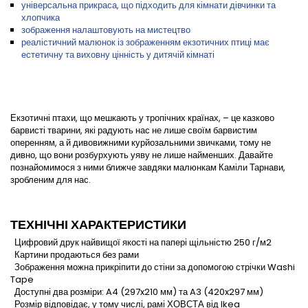
універсальна прикраса, що підходить для кімнати дівчинки та
хлопчика
зображення налаштовують на мистецтво
реалістичний малюнок із зображенням екзотичних птиці має
естетичну та виховну цінність у дитячій кімнаті
Екзотичні птахи, що мешкають у тропічних країнах, – це казково
барвисті тварини, які радують нас не лише своїм барвистим
оперенням, а й дивовижними курйозальними звичками, тому не
дивно, що вони розбурхують уяву не лише найменших. Давайте
познайомимося з ними ближче завдяки малюнкам Каміли Тарнави,
зробленим для нас.
ТЕХНІЧНІ ХАРАКТЕРИСТИКИ
Цифровий друк найвищої якості на папері щільністю 250 г/м2
Картини продаються без рами
Зображення можна прикріпити до стіни за допомогою стрічки Washi
Tape
Доступні два розміри: A4 (297x210 мм) та A3 (420x297 мм)
Розмір відповідає, у тому числі, рамі ХОВСТА від Ikea