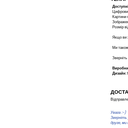
Доступні
Цифровий 
Картини 
Зображенн
Розмір ві
Якщо ви х
Ми також 
Зверніть 
Виробни
Дизайн:
ДОСТ
Відправле
Увага :-)
Зверніть 
друге, ми