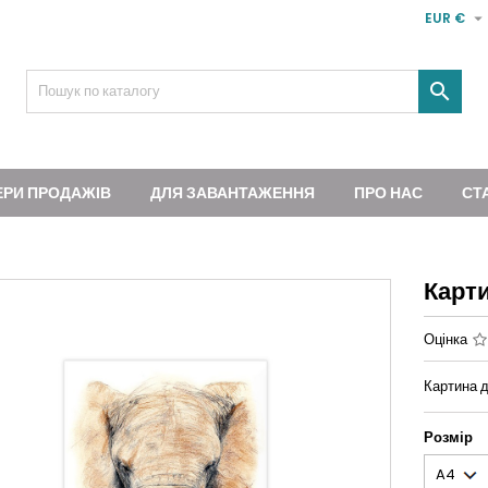

EUR €

ЕРИ ПРОДАЖІВ
ДЛЯ ЗАВАНТАЖЕННЯ
ПРО НАС
СТ
Карт
Оцінка
Картина д
Розмір