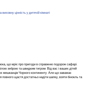
виховну цінність у дитячій кімнаті
люка, що мріє про пригоди в справжню подорож сафарі.
лою зеброю та швидким тигром. Від вас і ваших дітей
ьох мешканців Чорного континенту. Але що заважає
я повного щастя достатньо надіти шапку, взяти бінокль та