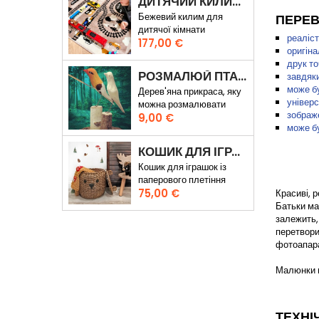
ДИТЯЧИЙ КИЛИМ ВУЛИЦІ ТА ЗАЛІЗНИЧНІ КОЛІЇ
Бежевий килим для
ПЕРЕВ
дитячої кімнати
реаліст
Ціна
177,00 €
оригін
друк то
РОЗМАЛЮЙ ПТАХУ
завдяки
може б
Дерев'яна прикраса, яку
універс
можна розмалювати
зображ
Ціна
власноруч
9,00 €
може б
КОШИК ДЛЯ ІГРАШОК ВЕДМЕДИК КАРЛ
Кошик для іграшок із
паперового плетіння
Ціна
75,00 €
Красиві, 
Батьки ма
залежить,
перетвори
фотоапар
Малюнки в
ТЕХНІ