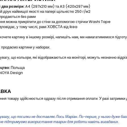
 два розміри:
A4 (297x210 мм) та A3 (420x297 мм)
друк найвищої якості на папері щільністю 250 г/м2
продаються без рами
я можна прикріпити до стіни за допомогою стрічки Washi Tape
дповідає, у тому числі, рамі ХОВСТА від Ikea
очете картину в іншому розмірі, напишіть нам, ми намагатимемося підготув
продаємо картини у наборах.
увагу, що кольори, які відображаються на моніторі, можуть незначно відріз
цтво:
Польща
NOYA Design
АВКА
ння товару здійснюється одразу після отримання оплати. У разі затримки 
увагу, що посилки не доставляє Лось Маріан. По-перше, у нього дуже багато
 не підтримуємо використання тварин для роботи навіть вигаданих.