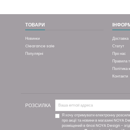
ТОВАРИ
ІНФОР
Новинки
Доставка
Clearance sale
Статут
Популярні
Про нас
Правила т
Політика 
Контакти
РОЗСИЛКА
Я хочу отримувати електронну розсил
про акції та новини в магазині NOYA De
розміщений в блозі NOYA Design - згі