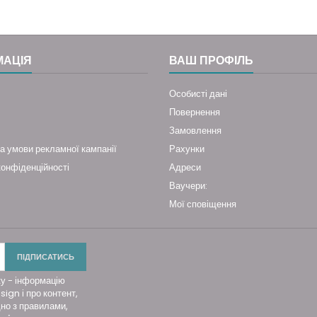
МАЦІЯ
ВАШ ПРОФІЛЬ
Особисті дані
Повернення
Замовлення
а умови рекламної кампанії
Рахунки
конфіденційності
Адреси
Ваучери:
Мої сповіщення
ку - інформацію
sign і про контент,
дно з правилами,