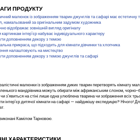
АГИ ПРОДУКТУ
ичний малюнок із зображенням тварин джунглів та сафарі має естетичну та 
ал, намальований за оригінальним задумом художника
чно відображає зовнішній вигляд оригіналу
 картинкам інтер'єр набуває індивідуального характеру
ути доповненням декору з темою
альна прикраса, що підходить для кімнати дівчинки та хлопчика
ення налаштовують на мистецтво
ути доповненням декору з темою джунглів та сафарі
реалістичні малюнки із зображенням диких тварин перетворять кімнату ма
ленького мандрівника можуть обирати між африканським слоном, чорно-бі
 чи з'явиться на стіні лише одна улюблена тварина чи зображення всіх тр
ти інтер'єр дитячої кімнати на сафарі — найдикішу експедицію? Нічого! Дл
ат.
иконані Камілом Тарновою.
ЧНІ ХАРАКТЕРИСТИКИ