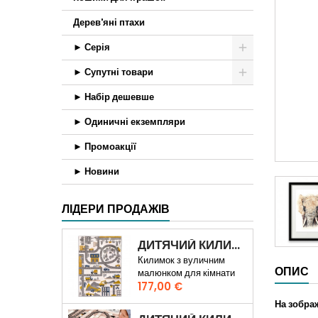
Дерев'яні птахи
► Серія
► Супутні товари
► Набір дешевше
► Одиничні екземпляри
► Промоакції
► Новини
ЛІДЕРИ ПРОДАЖІВ
ДИТЯЧИЙ КИЛИМ ШЛЯХ ПО МІСТІ 3D
Килимок з вуличним
ОПИС
малюнком для кімнати
Ціна
хлопчика
177,00 €
На зображ