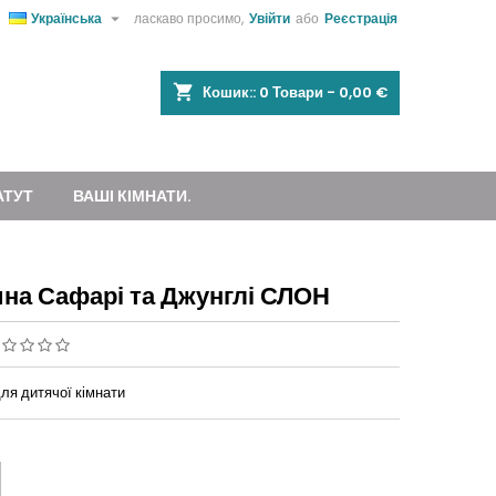

Українська
ласкаво просимо,
Увійти
або
Реєстрація
shopping_cart
Кошик::
0
Товари - 0,00 €
АТУТ
ВАШІ КІМНАТИ.
ина Сафарі та Джунглі СЛОН
ля дитячої кімнати