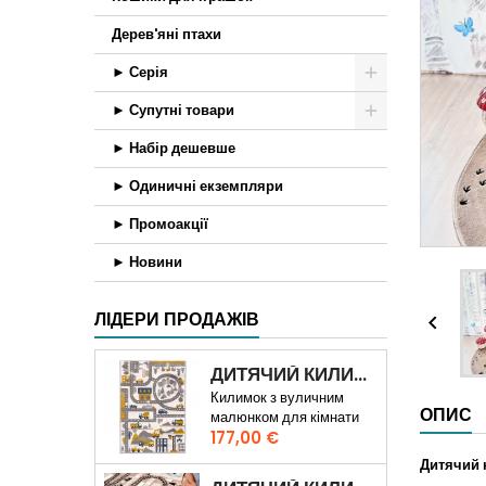
Дерев'яні птахи
► Серія
► Супутні товари
► Набір дешевше
► Одиничні екземпляри
► Промоакції
► Новини
ЛІДЕРИ ПРОДАЖІВ

ДИТЯЧИЙ КИЛИМ ШЛЯХ ПО МІСТІ 3D
Килимок з вуличним
ОПИС
малюнком для кімнати
Ціна
хлопчика
177,00 €
Дитячий 