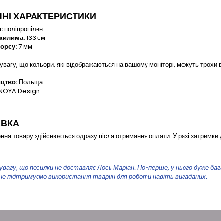
ЧНІ ХАРАКТЕРИСТИКИ
:
поліпропілен
 килима:
133 см
ворсу:
7 мм
увагу, що кольори, які відображаються на вашому моніторі, можуть трохи в
цтво:
Польща
NOYA Design
АВКА
ння товару здійснюється одразу після отримання оплати. У разі затримки 
увагу, що посилки не доставляє Лось Маріан. По-перше, у нього дуже багато
 не підтримуємо використання тварин для роботи навіть вигаданих.