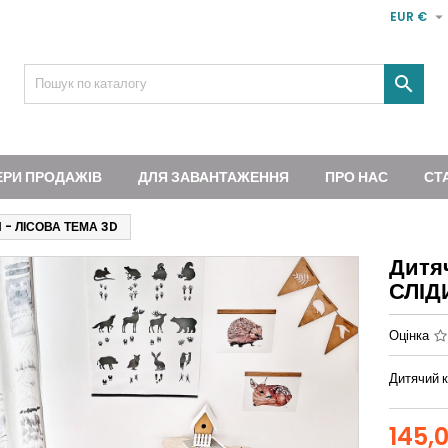

EUR €

ЕРИ ПРОДАЖІВ
ДЛЯ ЗАВАНТАЖЕННЯ
ПРО НАС
СТ
И - ЛІСОВА ТЕМА 3D
Дитя
СЛІД
Оцінка
Дитячий к
145,