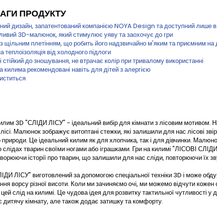
АГИ ПРОДУКТУ
ьний дизайн, запатентований компанією NOYA Design та доступний лише в
ливий 3D-малюнок, який стимулює уяву та заохочує до гри
з щільним плетінням, що робить його надзвичайно м'яким та приємним на 
а теплоізоляція від холодного підлоги
і стійкий до зношування, не втрачає колір при тривалому використанні
 килима рекомендовані навіть для дітей з алергією
чиститься
илим 3D "СЛІДИ ЛІСУ" - ідеальний вибір для кімнати з лісовим мотивом. Н
в лісі. Малюнок зображує витоптані стежки, які залишили для нас лісові зв
о природи. Це ідеальний килим як для хлопчика, так і для дівчинки. Малюн
о слідах тварин своїми ногами або іграшками. Гри на килимі "ЛІСОВІ СЛІД
творюючи історії про тварин, що залишили для нас сліди, повторюючи їх зв
ІДИ ЛІСУ" виготовлений за допомогою спеціальної техніки 3D і може обдур
ння ворсу різної висоти. Коли ми зачиняємо очі, ми можемо відчути кожен 
цей слід на килимі. Це чудова ідея для розвитку тактильної чутливості у 
 дитячу кімнату, але також додає затишку та комфорту.