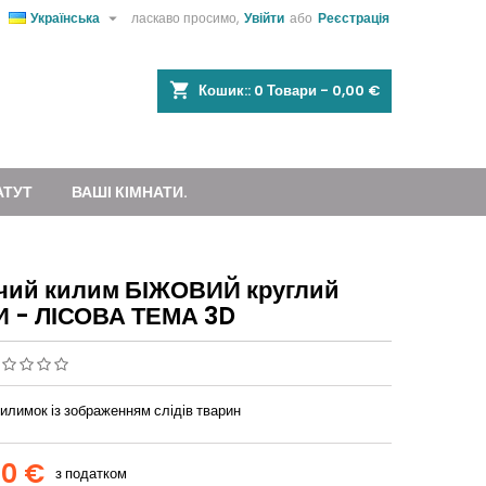

Українська
ласкаво просимо,
Увійти
або
Реєстрація
shopping_cart
Кошик::
0
Товари - 0,00 €
АТУТ
ВАШІ КІМНАТИ.
чий килим БІЖОВИЙ круглий
И - ЛІСОВА ТЕМА 3D
илимок із зображенням слідів тварин
00 €
з податком