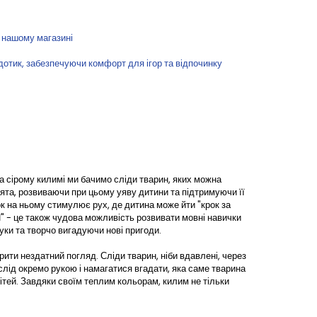
 нашому магазині
дотик, забезпечуючи комфорт для ігор та відпочинку
а сірому килимі ми бачимо сліди тварин, яких можна
ірята, розвиваючи при цьому уяву дитини та підтримуючи її
ок на ньому стимулює рух, де дитина може йти "крок за
И" - це також чудова можливість розвивати мовні навички
уки та творчо вигадуючи нові пригоди.
ити нездатний погляд. Сліди тварин, ніби вдавлені, через
слід окремо рукою і намагатися вгадати, яка саме тварина
дітей. Завдяки своїм теплим кольорам, килим не тільки