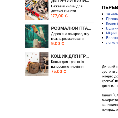
ДИТЯЧИЙ КИЛИМ ВУЛИЦІ ТА ЗАЛІЗНИЧНІ КОЛІЇ
Бежевий килим для
ПЕРЕВ
дитячої кімнати
Унікал
Ціна
177,00 €
Приваб
Килим і
РОЗМАЛЮЙ ПТАХУ
Відмінн
Міцний 
Дерев'яна прикраса, яку
Волокна
можна розмалювати
Легко 
Ціна
власноруч
9,00 €
КОШИК ДЛЯ ІГРАШОК ВЕДМЕДИК КАРЛ
Кошик для іграшок із
паперового плетіння
Дитячий к
Ціна
75,00 €
зустріти 
інтерес д
кроком" п
дитини, с
Килим "СЛ
використа
залишила 
прикрашає