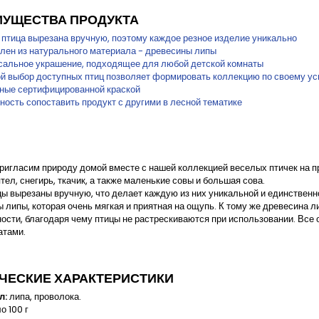
УЩЕСТВА ПРОДУКТА
 птица вырезана вручную, поэтому каждое резное изделие уникально
влен из натурального материала - древесины липы
сальное украшение, подходящее для любой детской комнаты
й выбор доступных птиц позволяет формировать коллекцию по своему у
ные сертифицированной краской
ность сопоставить продукт с другими в лесной тематике
ригласим природу домой вместе с нашей коллекцией веселых птичек на пр
ятел, снегирь, ткачик, а также маленькие совы и большая сова.
ы вырезаны вручную, что делает каждую из них уникальной и единственной
 липы, которая очень мягкая и приятная на ощупь. К тому же древесина 
ости, благодаря чему птицы не растрескиваются при использовании. Все
атами.
ЧЕСКИЕ ХАРАКТЕРИСТИКИ
л:
липа, проволока.
о 100 г