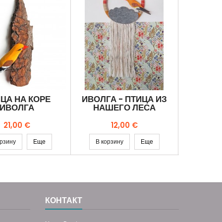
ЦА НА КОРЕ
ИВОЛГА - ПТИЦА ИЗ
CИЗO
ИВОЛГА
НАШЕГО ЛЕСА
ПТИЦА
Цена
Цена
21,00 €
12,00 €
орзину
Еще
В корзину
Еще
В корз
КОНТАКТ