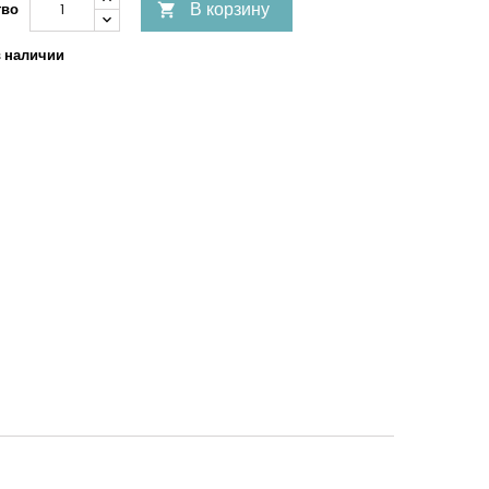
В корзину
тво

в наличии