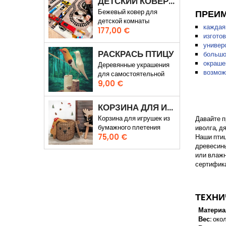
ДЕТСКИЙ КОВЕР ЛИЦИ И ЖЕЛЕЗНОДОРОЖНЫЕ ПУТИ
Бежевый ковер для
ПРЕИМ
детской комнаты
каждая
Цена
177,00 €
изгото
универ
РАСКРАСЬ ПТИЦУ
большо
окраше
Деревянные украшения
возмож
для самостоятельной
Цена
росписи
9,00 €
КОРЗИНА ДЛЯ ИГРУШЕК МИШКА КАРЛ
Корзина для игрушек из
Давайте п
бумажного плетения
иволга, д
Цена
75,00 €
Наши птиц
древесины
или влажн
сертифик
ТEХНИ
Материа
Вес:
окол