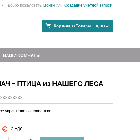

Добро пожаловать,
Войти
или
Создание учетной записи
shopping_cart
Корзина:
0
Товары - 0,00 €
ВАШИ КОМНАТЫ
АЧ - ПТИЦА из НАШЕГО ЛЕСА
ое украшение на проволоке
0 €
С НДС