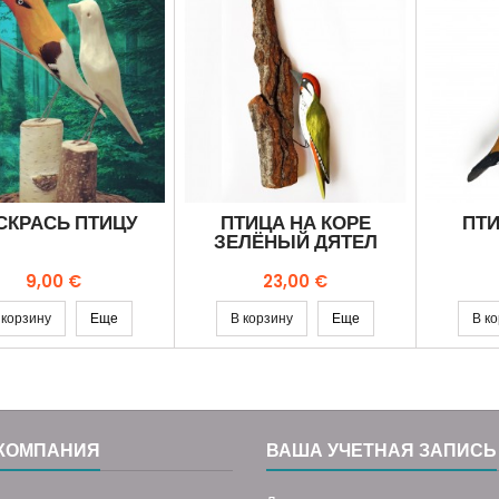
СКРАСЬ ПТИЦУ
ПТИЦА НА КОРЕ
ПТИ
ЗЕЛЁНЫЙ ДЯТЕЛ
Цена
Цена
9,00 €
23,00 €
 корзину
Еще
В корзину
Еще
В к
КОМПАНИЯ
ВАША УЧЕТНАЯ ЗАПИСЬ