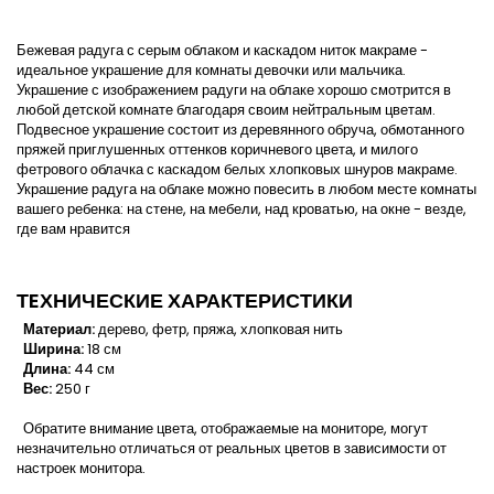
Бежевая радуга с серым облаком и каскадом ниток макраме -
идеальное украшение для комнаты девочки или мальчика.
Украшение с изображением радуги на облаке хорошо смотрится в
любой детской комнате благодаря своим нейтральным цветам.
Подвесное украшение состоит из деревянного обруча, обмотанного
пряжей приглушенных оттенков коричневого цвета, и милого
фетрового облачка с каскадом белых хлопковых шнуров макраме.
Украшение радуга на облаке можно повесить в любом месте комнаты
вашего ребенка: на стене, на мебели, над кроватью, на окне - везде,
где вам нравится
ТEХНИЧЕСКИЕ ХАРАКТЕРИСТИКИ
Материал:
дерево, фетр, пряжа, хлопковая нить
Ширина:
18 см
Длина:
44 см
Вес:
250 г
Обратите внимание цвета, отображаемые на мониторе, могут
незначительно отличаться от реальных цветов в зависимости от
настроек монитора.