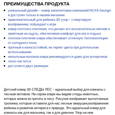
ПРЕИМУЩЕСТВА ПРОДУКТА
уникальный дизайн - ковер запатентован компанией NOYA Design
и доступен только в нашем магазине
привлекательный для ребенка 3D узор - стимулирует
воображение, побуждает к игре
ковер плотного плетения, что делает его исключительно мягким и
приятным на ощупь, обеспечивая комфорт для игр и отдыха
плотное плетение ковра обеспечивает отличную теплоизоляцию
от холодного пола
прочный и износостойкий, не теряет цвета при длительном
использовании
непыльные волокна ковра рекомендуются даже для аллергиков
легко чистится
доступен в двух размерах
Детский ковер 3D СЛЕДЫ ЛЕС - идеальный выбор для комнаты с
лесным мотивом. На сером ковре мы видим следы животных,
которых можно встретить в лесу. Рисунок изображает вытоптанные
тропинки, которые оставили для нас лесные зверушки,воображение
ребенка и развитие интереса к природе. Это идеальный ковер для
комнаты как для мальчика, так и для девочки. Узор на нем