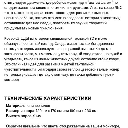
стимулирует движение, где ребенок может идти "шаг за шагом" по
следам животных своими ногами или игрушками. Игры на ковре ЛЕС
- это также прекрасная возможность для развития языковых
навыков ребенка, потому что можно создавать истории о животных,
оставивших для нас следы, повторять их звуки и творчески
придумывать новые приключения.
Ковер СЛЕДЫ изготовлен специальной техникой 3D и может
обмануть неопытный взгляд. Следы животных как бы вдавлены,
потому что здесь используется ворс разной высоты. Когда мы
закрываем глаза, мы можем ощутить каждый след отдельно рукой и
угадывать, какое из наших животных друзей оставило его на ковре.
Это отличная идея для развития у детей тактильной
чувствительности. Благодаря своей теплой цветовой гамме, ковер
не только украшает детскую комнату, но также добавляет уют и
комфорт.
ТEХНИЧЕСКИЕ ХАРАКТЕРИСТИКИ
Материал:
полипропилен
Размеры ковра:
120 см х 170 см или 160 см x 230 см
Высота ворса:
9 мм
Обратите внимание, что цвета, отображаемые на вашем мониторе,