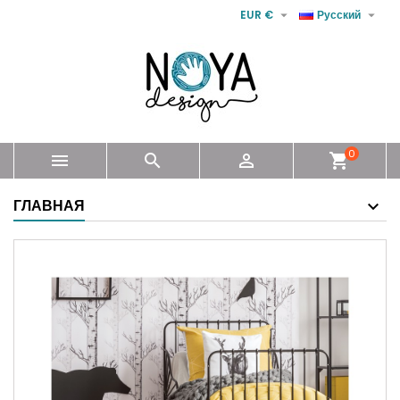


EUR €
Русский
0



shopping_cart
ГЛАВНАЯ