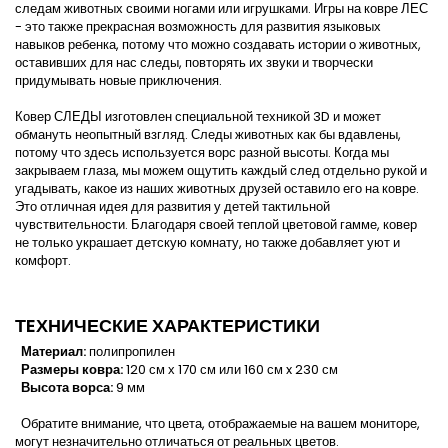
следам животных своими ногами или игрушками. Игры на ковре ЛЕС
- это также прекрасная возможность для развития языковых
навыков ребенка, потому что можно создавать истории о животных,
оставивших для нас следы, повторять их звуки и творчески
придумывать новые приключения.
Ковер СЛЕДЫ изготовлен специальной техникой 3D и может
обмануть неопытный взгляд. Следы животных как бы вдавлены,
потому что здесь используется ворс разной высоты. Когда мы
закрываем глаза, мы можем ощутить каждый след отдельно рукой и
угадывать, какое из наших животных друзей оставило его на ковре.
Это отличная идея для развития у детей тактильной
чувствительности. Благодаря своей теплой цветовой гамме, ковер
не только украшает детскую комнату, но также добавляет уют и
комфорт.
ТEХНИЧЕСКИЕ ХАРАКТЕРИСТИКИ
Материал:
полипропилен
Размеры ковра:
120 см х 170 см или 160 см x 230 см
Высота ворса:
9 мм
Обратите внимание, что цвета, отображаемые на вашем мониторе,
могут незначительно отличаться от реальных цветов.