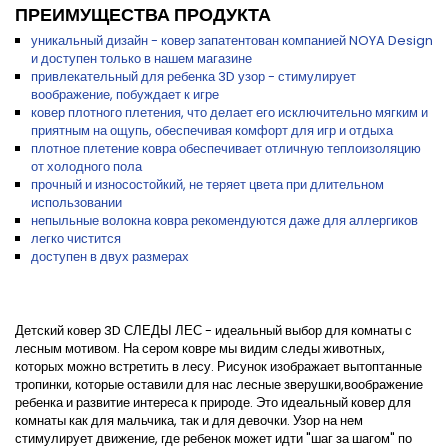
ПРЕИМУЩЕСТВА ПРОДУКТА
уникальный дизайн - ковер запатентован компанией NOYA Design
и доступен только в нашем магазине
привлекательный для ребенка 3D узор - стимулирует
воображение, побуждает к игре
ковер плотного плетения, что делает его исключительно мягким и
приятным на ощупь, обеспечивая комфорт для игр и отдыха
плотное плетение ковра обеспечивает отличную теплоизоляцию
от холодного пола
прочный и износостойкий, не теряет цвета при длительном
использовании
непыльные волокна ковра рекомендуются даже для аллергиков
легко чистится
доступен в двух размерах
Детский ковер 3D СЛЕДЫ ЛЕС - идеальный выбор для комнаты с
лесным мотивом. На сером ковре мы видим следы животных,
которых можно встретить в лесу. Рисунок изображает вытоптанные
тропинки, которые оставили для нас лесные зверушки,воображение
ребенка и развитие интереса к природе. Это идеальный ковер для
комнаты как для мальчика, так и для девочки. Узор на нем
стимулирует движение, где ребенок может идти "шаг за шагом" по