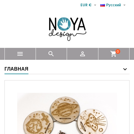


EUR €
Русский
0



shopping_cart
ГЛАВНАЯ