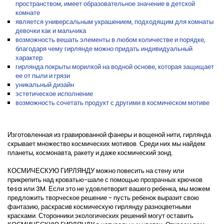
пространством, имеет образовательное значение в детской
комнате
является универсальным украшением, подходящим для комнаты
девочки как и мальчика
возможность вешать элементы в любом количестве и порядке,
благодаря чему гирлянде можно придать индивидуальный
характер
гирлянда покрыты морилкой на водной основе, которая защищает
ее от пыли и грязи
уникальный дизайн
эстетическое исполнение
возможность сочетать продукт с другими в космическом мотиве
Изготовленная из гравированной фанеры и вощеной нити, гирлянда
скрывает множество космических мотивов. Среди них мы найдем:
планеты, космонавта, ракету и даже космический зонд.
КОСМИЧЕСКУЮ ГИРЛЯНДУ можно повесить на стену или
прикрепить над кроватью-шале с помощью прозрачных крючков
tesa или 3M. Если это не удовлетворит вашего ребенка, мы можем
предложить творческое решение - пусть ребенок выразит свою
фантазию, раскрасив космическую гирлянду разноцветными
красками. Сторонники экологических решений могут оставить